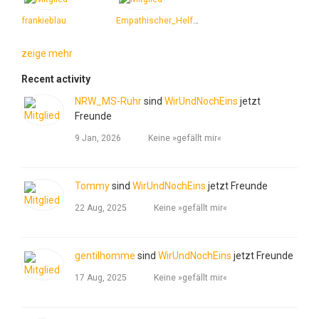
frankieblau
Empathischer_Helfer_mit_Herz
zeige mehr
Recent activity
NRW_MS-Ruhr
sind
WirUndNochEins
jetzt
Freunde
9 Jan, 2026
Keine »gefällt mir«
Tommy
sind
WirUndNochEins
jetzt Freunde
22 Aug, 2025
Keine »gefällt mir«
gentilhomme
sind
WirUndNochEins
jetzt Freunde
17 Aug, 2025
Keine »gefällt mir«