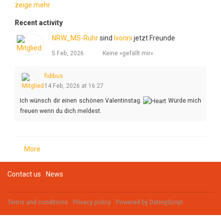
zeige mehr
Recent activity
NRW_MS-Ruhr
sind
Ivonni
jetzt Freunde
5 Feb, 2026
Keine »gefällt mir«
fidibus
14 Feb, 2026 at 16:27
Ich wünsch dir einen schönen Valentinstag.
Würde mich
freuen wenn du dich meldest.
More
Contact us
News
Terms and conditions
Privacy policy
Powered by
DatingScript