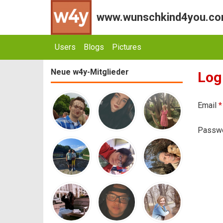
www.wunschkind4you.com 
Users
Blogs
Pictures
Neue w4y-Mitglieder
Log
Email
*
Passw