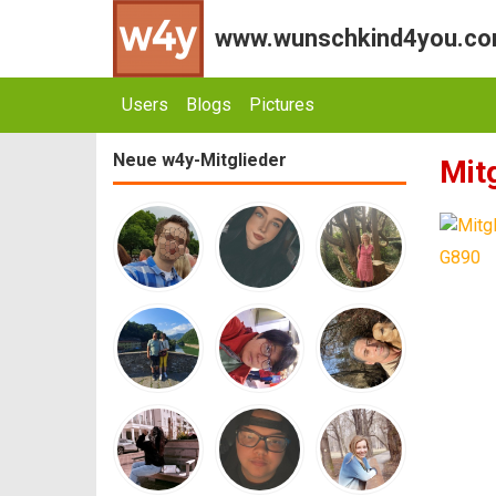
www.wunschkind4you.com 
Users
Blogs
Pictures
Neue w4y-Mitglieder
Mit
G890